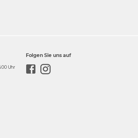
Folgen Sie uns auf
F
I
6:00 Uhr
a
n
c
s
e
t
b
a
o
g