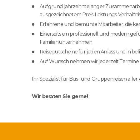
Aufgrund jahrzehntelanger Zusammenarbeit m
ausgezeichnetem Preis-Leistungs-Verhältnis
Erfahrene und bemühte Mitarbeiter, die ken
Einerseits ein professionell und modern g
Familienunternehmen
Reisegutscheine für jeden Anlass und in be
Auf Wunsch nehmen wir jederzeit Termine 
Ihr Spezialist für Bus- und Gruppenreisen aller
Wir beraten Sie gerne!