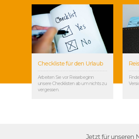
Checkliste für den Urlaub
Rei
Arbeiten Sie vor Reisebeginn
Finde
unsere Checklisten ab um nichts zu
Versi
vergessen.
Jetzt für unseren 