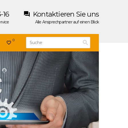
-16
Kontaktieren Sie uns
rvice
Alle Ansprechpartner auf einen Blick
S
0
K
u
n
c
o
h
p
e
f
z
u
m
A
b
s
c
h