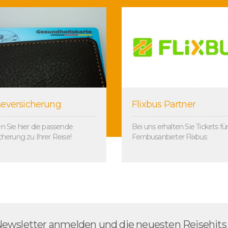
seversicherung
Flixbus Partner
n Sie hier die passende
Bei uns erhalten Sie Tickets fü
cherung zu Ihrer Reise!
Fernbusanbieter Flixbus
Newsletter anmelden und die neuesten Reisehits a