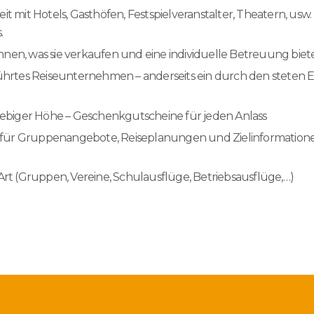
it Hotels, Gasthöfen, Festspielveranstalter, Theatern, usw. 
.
nen, was sie verkaufen und eine individuelle Betreuung biet
eführtes Reiseunternehmen – anderseits ein durch den stet
liebiger Höhe – Geschenkgutscheine für jeden Anlass
für Gruppenangebote, Reiseplanungen und Zielinformationen
 Art (Gruppen, Vereine, Schulausflüge, Betriebsausflüge,…)