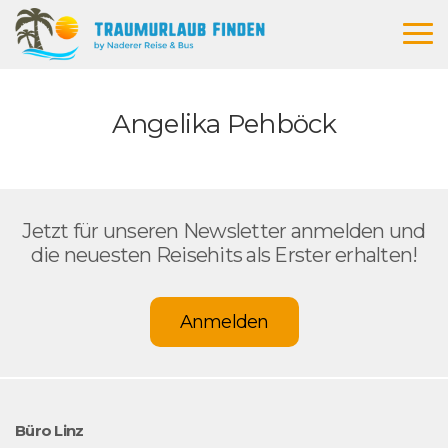
B
u
r
g
Angelika Pehböck
e
r
M
e
n
Jetzt für unseren Newsletter anmelden und
ü
die neuesten Reisehits als Erster erhalten!
I
c
Anmelden
o
n
Büro Linz